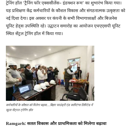
ट्रेनिंग हॉल ‘ट्रैनिंग फॉर एक्ससीलेंस– इंडक्शन रूम’ का शुभारंभ किया गया।
यह प्रशिक्षण केंद्र कर्मचारियों के कौशल विकास और संगठनात्मक उत्कृष्टता को
नई दिशा देगा। इस अवसर पर कंपनी के सभी विभागाध्यक्षों और बिजनेस
यूनिट हेड्स उपस्थिति रहे। उद्घाटन समारोह का आयोजन एचएएसपी यूनिट
स्थित सेंट्रल ट्रेनिंग हॉल में किया गया।
कर्मचारियों के कौशल को मिलेगा बढ़ावा….बिहार फाउंड्री एंड कास्टिंग्स लिमिटेड में
खुला सेंट्रल ट्रेनिंग हॉल
Ramgarh: सतत विकास और प्राथमिकता को मिलेगा बढ़ावा