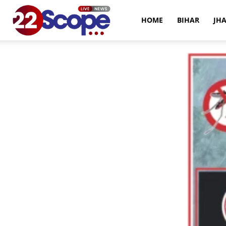
22Scope
HOME
BIHAR
JH
News