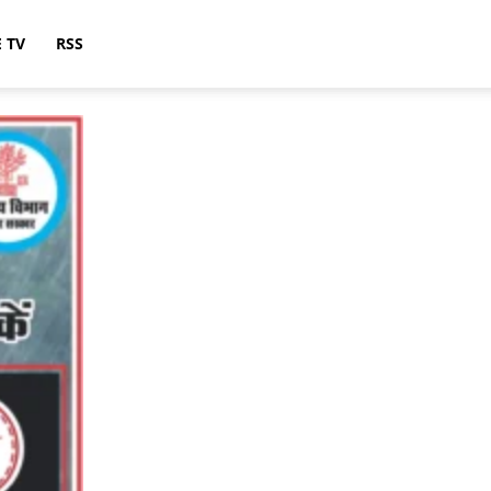
E TV
RSS