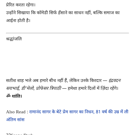
प्रेरित करता रहेगा।
उन्होंने सिखाया कि कॉमेडी सिर्फ हँसाने का साधन नहीं, बल्कि समाज का
आईना होती है।
श्रद्धांजलि
“हँसी बाँटना भी एक कला है, और सतीश शाह उस
कला के सबसे बड़े उस्ताद थे।”
सतीश शाह भले अब हमारे बीच नहीं हैं, लेकिन उनके किरदार —
इंद्रवदन
सराभाई
,
डी’मेलो
,
प्रोफेसर त्रिपाठी
— हमेशा हमारे दिलों में ज़िंदा रहेंगे।
ॐ शांति।
Also Read :
रामानंद सागर के बेटे प्रेम सागर का निधन, 81 वर्ष की उम्र में ली
अंतिम सांस