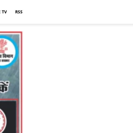
E TV
RSS