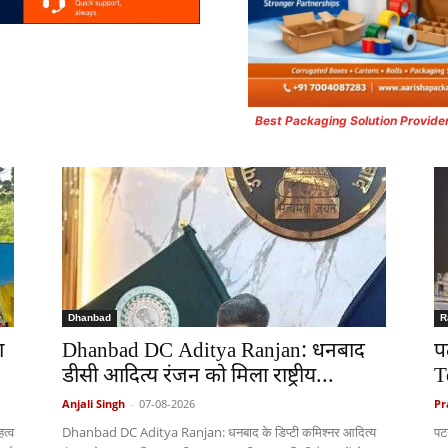
Best Packaging Solution Provide
Dhanbad
R
ा
Dhanbad DC Aditya Ranjan: धनबाद
प
डीसी आदित्य रंजन को मिला राष्ट्रीय...
T
Anjali Singh
-
07-08-2026
Pr
त्व
Dhanbad DC Aditya Ranjan: धनबाद के डिप्टी कमिश्नर आदित्य
पट