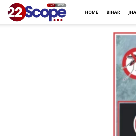
22Scope
HOME
BIHAR
JH
News