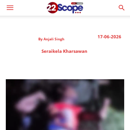
17-06-2026
By
Anjali Singh
Seraikela Kharsawan