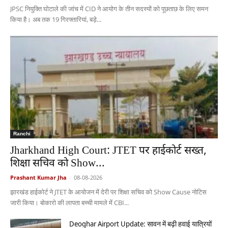
JPSC नियुक्ति घोटाले की जांच में CID ने आयोग के तीन सदस्यों को पूछताछ के लिए समन
किया है। अब तक 19 गिरफ्तारियां, बड़े...
Ranchi
Jharkhand High Court: JTET पर हाईकोर्ट सख्त,
शिक्षा सचिव को Show...
Prashant Kumar Jha
-
08-08-2026
झारखंड हाईकोर्ट ने JTET के आयोजन में देरी पर शिक्षा सचिव को Show Cause नोटिस
जारी किया। बोकारो की लापता बच्ची मामले में CBI...
Deoghar Airport Update: सावन में बढ़ी हवाई यात्रियों