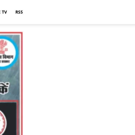
E TV
RSS