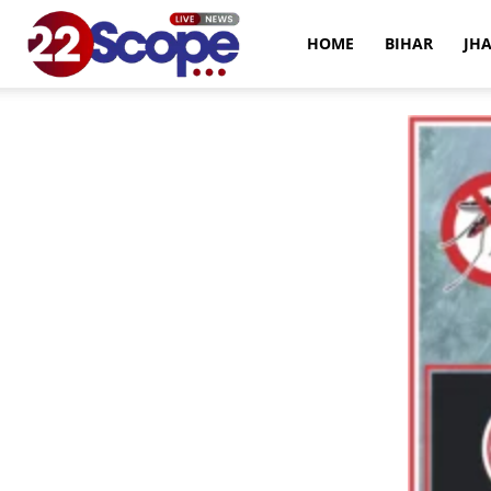
22Scope
HOME
BIHAR
JH
News