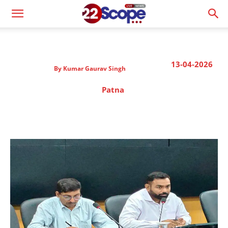
13-04-2026
By
Kumar Gaurav Singh
Patna