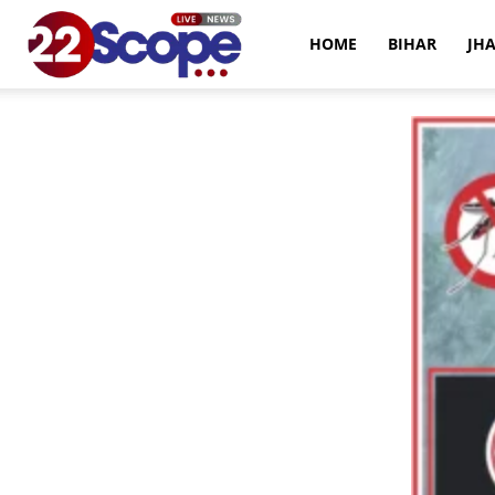
22Scope
HOME
BIHAR
JH
News