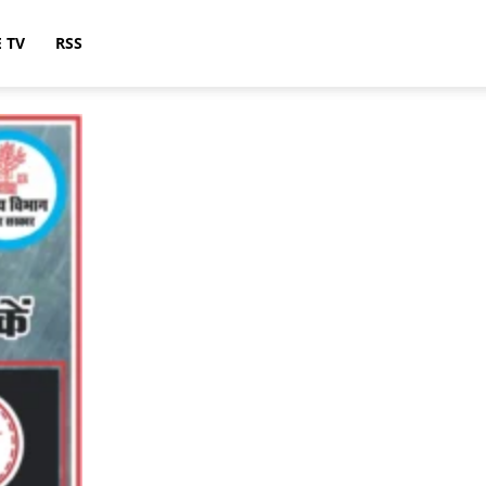
E TV
RSS