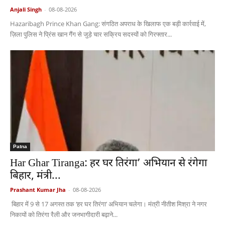
Anjali Singh
-
08-08-2026
Hazaribagh Prince Khan Gang: संगठित अपराध के खिलाफ एक बड़ी कार्रवाई में,
ज़िला पुलिस ने प्रिंस खान गैंग से जुड़े चार सक्रिय सदस्यों को गिरफ्तार...
Patna
Har Ghar Tiranga: हर घर तिरंगा’ अभियान से रंगेगा
बिहार, मंत्री...
Prashant Kumar Jha
-
08-08-2026
बिहार में 9 से 17 अगस्त तक ‘हर घर तिरंगा’ अभियान चलेगा। मंत्री नीतीश मिश्रा ने नगर
निकायों को तिरंगा रैली और जनभागीदारी बढ़ाने...