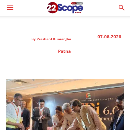
07-06-2026
By
Prashant Kumar Jha
Patna