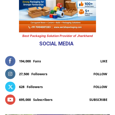
Best Packaging Solution Provider of Jharkhand
SOCIAL MEDIA
194,000
Fans
LIKE
27,500
Followers
FOLLOW
628
Followers
FOLLOW
695,000
Subscribers
SUBSCRIBE