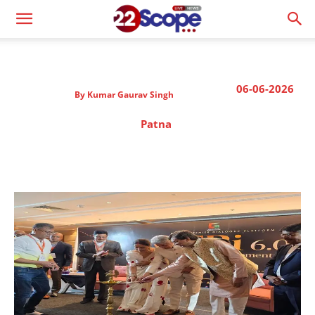
06-06-2026
By
Kumar Gaurav Singh
Patna