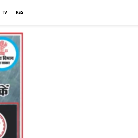
E TV
RSS