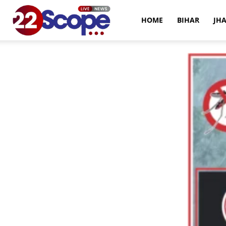
22Scope
HOME
BIHAR
JH
News