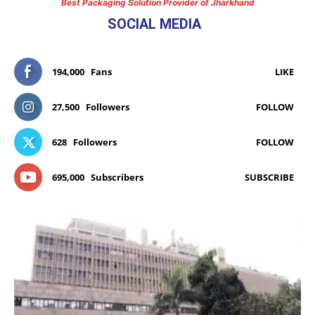
Best Packaging Solution Provider of Jharkhand
SOCIAL MEDIA
194,000
Fans
LIKE
27,500
Followers
FOLLOW
628
Followers
FOLLOW
695,000
Subscribers
SUBSCRIBE