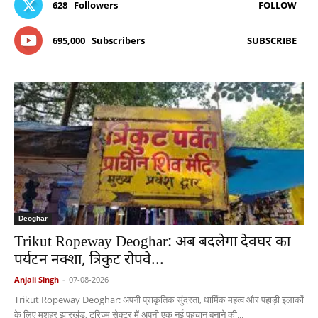
628
Followers
FOLLOW
695,000
Subscribers
SUBSCRIBE
Deoghar
Trikut Ropeway Deoghar: अब बदलेगा देवघर का
पर्यटन नक्शा, त्रिकुट रोपवे...
Anjali Singh
-
07-08-2026
Trikut Ropeway Deoghar: अपनी प्राकृतिक सुंदरता, धार्मिक महत्व और पहाड़ी इलाकों
के लिए मशहूर झारखंड, टूरिज्म सेक्टर में अपनी एक नई पहचान बनाने की...