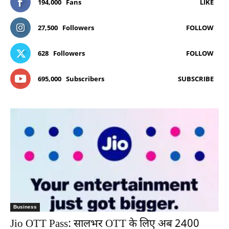
194,000
Fans
LIKE
27,500
Followers
FOLLOW
628
Followers
FOLLOW
695,000
Subscribers
SUBSCRIBE
Business
Jio OTT Pass: सालभर OTT के लिए अब 2400