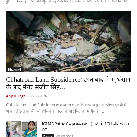
हुए, विजिलेंस इन्वेस्टिगेशन ब्यूरो ने बिहार के अररिया जिले में उद्योग विभाग के जनरल मैनेजर...
Dhanbad
Chhatabad Land Subsidence: छाताबाद में भू-धंसान
के बाद मेयर संजीव सिंह...
Anjali Singh
-
08-08-2026
Chhatabad Land Subsidence: बाघमारा ब्लॉक के कतरास पुलिस स्टेशन इलाके में
आने वाले छाताबाद में ज़मीन धंसने की घटना के बाद चिंता का माहौल है।...
IGIMS Patna में बड़ा बदलाव: नई मशीनों, ICU और स्पेशल
OT...
08-08-2026
Patna