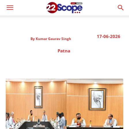
17-06-2026
By
Kumar Gaurav Singh
Patna