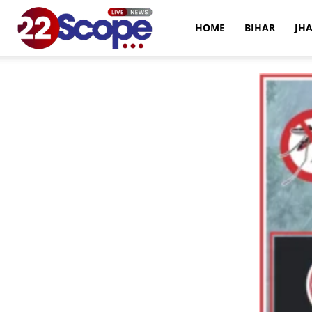
22Scope
HOME
BIHAR
JH
News