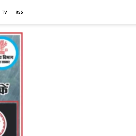
E TV
RSS