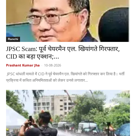
Ranchi
JPSC Scam: पूर्व चेयरमैन एल. खियांगते गिरफ्तार,
CID का बड़ा एक्शन;...
Prashant Kumar Jha
-
10-08-2026
JPSC धांधली मामले में CID ने पूर्व चेयरमैन एल. खियांगते को गिरफ्तार कर लिया है। भर्ती
प्रक्रिया में कथित अनियमितताओं को लेकर उनसे लगातार...