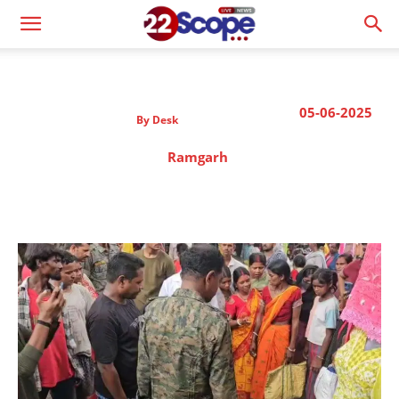
05-06-2025
By
Desk
Ramgarh