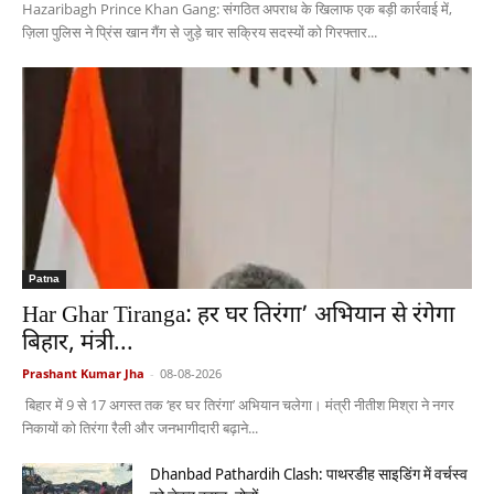
Hazaribagh Prince Khan Gang: संगठित अपराध के खिलाफ एक बड़ी कार्रवाई में,
ज़िला पुलिस ने प्रिंस खान गैंग से जुड़े चार सक्रिय सदस्यों को गिरफ्तार...
Patna
Har Ghar Tiranga: हर घर तिरंगा’ अभियान से रंगेगा
बिहार, मंत्री...
Prashant Kumar Jha
-
08-08-2026
बिहार में 9 से 17 अगस्त तक ‘हर घर तिरंगा’ अभियान चलेगा। मंत्री नीतीश मिश्रा ने नगर
निकायों को तिरंगा रैली और जनभागीदारी बढ़ाने...
Dhanbad Pathardih Clash: पाथरडीह साइडिंग में वर्चस्व