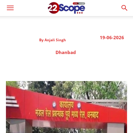
19-06-2026
By
Anjali Singh
Dhanbad