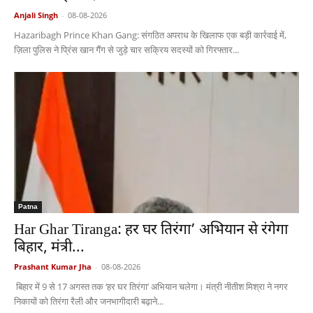
Anjali Singh
-
08-08-2026
Hazaribagh Prince Khan Gang: संगठित अपराध के खिलाफ एक बड़ी कार्रवाई में,
ज़िला पुलिस ने प्रिंस खान गैंग से जुड़े चार सक्रिय सदस्यों को गिरफ्तार...
Patna
Har Ghar Tiranga: हर घर तिरंगा’ अभियान से रंगेगा
बिहार, मंत्री...
Prashant Kumar Jha
-
08-08-2026
बिहार में 9 से 17 अगस्त तक ‘हर घर तिरंगा’ अभियान चलेगा। मंत्री नीतीश मिश्रा ने नगर
निकायों को तिरंगा रैली और जनभागीदारी बढ़ाने...