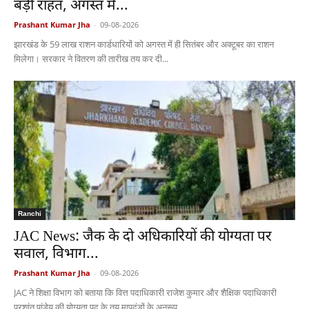
बड़ी राहत, अगस्त में...
Prashant Kumar Jha
-
09-08-2026
झारखंड के 59 लाख राशन कार्डधारियों को अगस्त में ही सितंबर और अक्टूबर का राशन
मिलेगा। सरकार ने वितरण की तारीख तय कर दी...
Ranchi
JAC News: जैक के दो अधिकारियों की योग्यता पर
सवाल, विभाग...
Prashant Kumar Jha
-
09-08-2026
JAC ने शिक्षा विभाग को बताया कि वित्त पदाधिकारी राजेश कुमार और शैक्षिक पदाधिकारी
प्रशांत पांडेय की योग्यता पद के तय मापदंडों के अनुरूप...