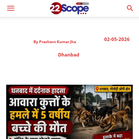
02-05-2026
By
Prashant Kumar Jha
Dhanbad