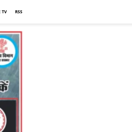
E TV
RSS