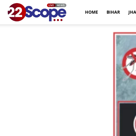
22Scope
HOME
BIHAR
JH
News