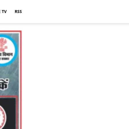
E TV
RSS