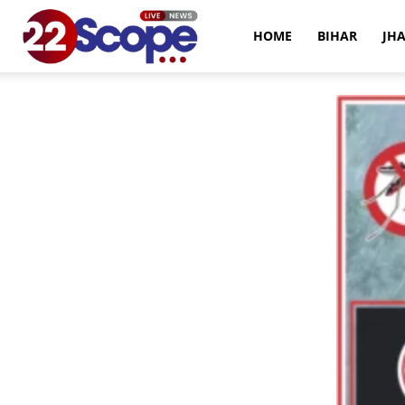
22Scope
HOME
BIHAR
JH
News