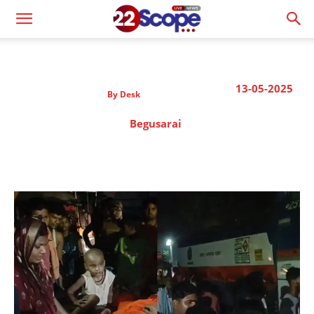
13-05-2025
By
Desk
Begusarai