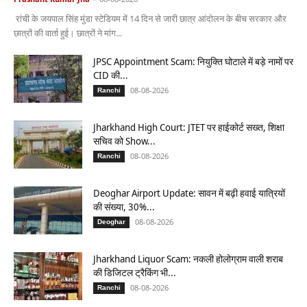
रांची के जयपाल सिंह मुंडा स्टेडियम में 14 दिन से जारी छात्र आंदोलन के बीच सरकार और
छात्रों की वार्ता हुई। छात्रों ने मांग...
JPSC Appointment Scam: नियुक्ति घोटाले में बड़े नामों पर
CID की...
08-08-2026
Ranchi
Jharkhand High Court: JTET पर हाईकोर्ट सख्त, शिक्षा
सचिव को Show...
08-08-2026
Ranchi
Deoghar Airport Update: सावन में बढ़ी हवाई यात्रियों
की संख्या, 30%...
08-08-2026
Deoghar
Jharkhand Liquor Scam: नकली होलोग्राम वाली शराब
की डिजिटल ट्रैकिंग भी...
08-08-2026
Ranchi