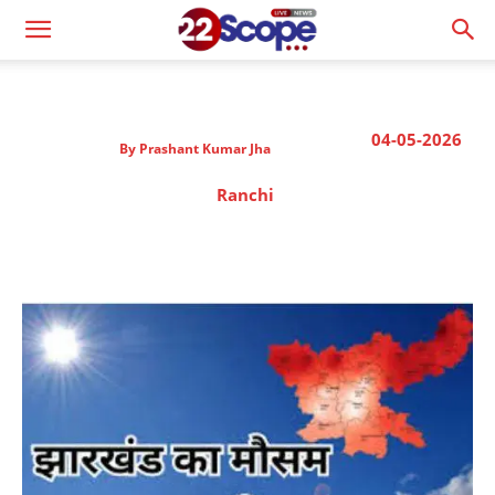
04-05-2026
By
Prashant Kumar Jha
Ranchi