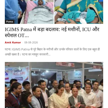
Patna
IGIMS Patna में बड़ा बदलाव: नई मशीनों, ICU और
स्पेशल OT...
Amit Kumar
-
08-08-2026
पटना: IGIMS Patna से पूरे बिहार के मरीजों और उनके परिवार वालों के लिए एक बहुत ही
अच्छी खबर है। पटना का मशहूर सरकारी...