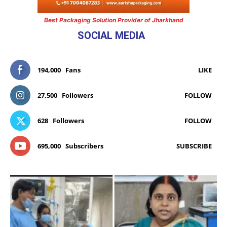
Best Packaging Solution Provider of Jharkhand
SOCIAL MEDIA
194,000
Fans
LIKE
27,500
Followers
FOLLOW
628
Followers
FOLLOW
695,000
Subscribers
SUBSCRIBE