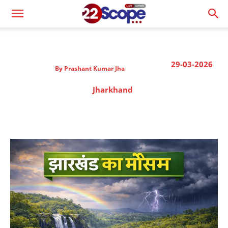
29-03-2026
By
Prashant Kumar Jha
Jharkhand