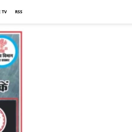
E TV
RSS