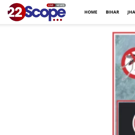
22Scope
HOME
BIHAR
JH
News