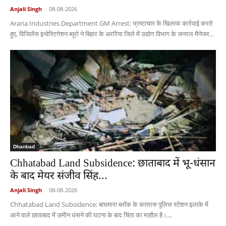
Anjali Singh
-
08-08-2026
Araria Industries Department GM Arrest: भ्रष्टाचार के खिलाफ कार्रवाई करते
हुए, विजिलेंस इन्वेस्टिगेशन ब्यूरो ने बिहार के अररिया जिले में उद्योग विभाग के जनरल मैनेजर...
Dhanbad
Chhatabad Land Subsidence: छाताबाद में भू-धंसान
के बाद मेयर संजीव सिंह...
Anjali Singh
-
08-08-2026
Chhatabad Land Subsidence: बाघमारा ब्लॉक के कतरास पुलिस स्टेशन इलाके में
आने वाले छाताबाद में ज़मीन धंसने की घटना के बाद चिंता का माहौल है।...