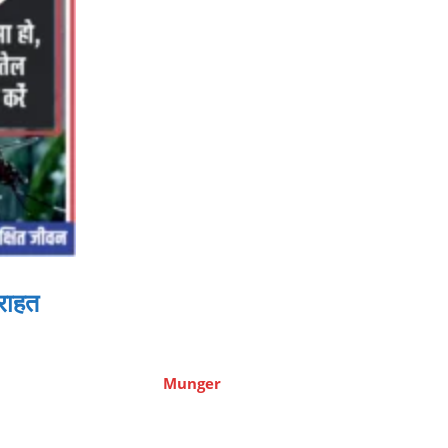
 राहत
Munger