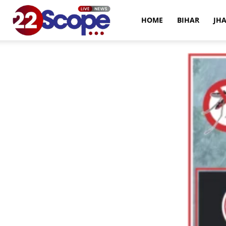
22Scope
HOME
BIHAR
JH
News