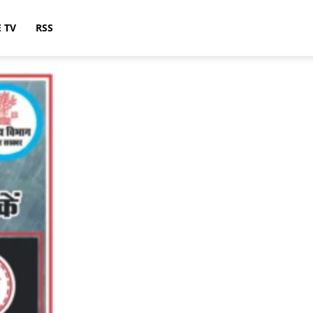
E TV
RSS