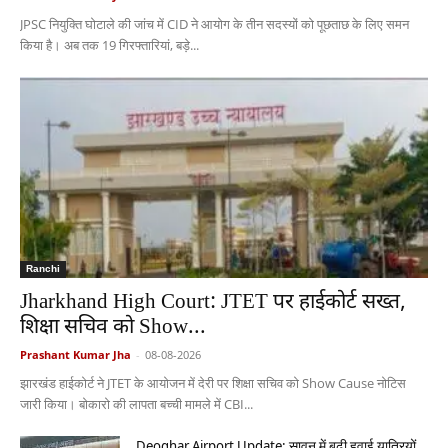
JPSC नियुक्ति घोटाले की जांच में CID ने आयोग के तीन सदस्यों को पूछताछ के लिए समन
किया है। अब तक 19 गिरफ्तारियां, बड़े...
Ranchi
Jharkhand High Court: JTET पर हाईकोर्ट सख्त,
शिक्षा सचिव को Show...
Prashant Kumar Jha
-
08-08-2026
झारखंड हाईकोर्ट ने JTET के आयोजन में देरी पर शिक्षा सचिव को Show Cause नोटिस
जारी किया। बोकारो की लापता बच्ची मामले में CBI...
Deoghar Airport Update: सावन में बढ़ी हवाई यात्रियों