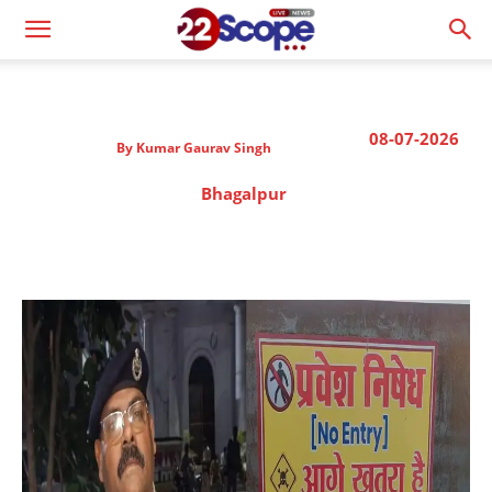
08-07-2026
By
Kumar Gaurav Singh
Bhagalpur