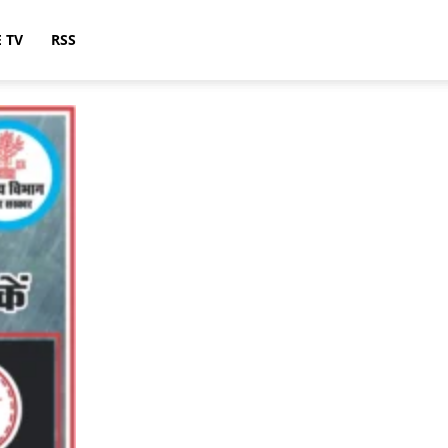
E TV
RSS