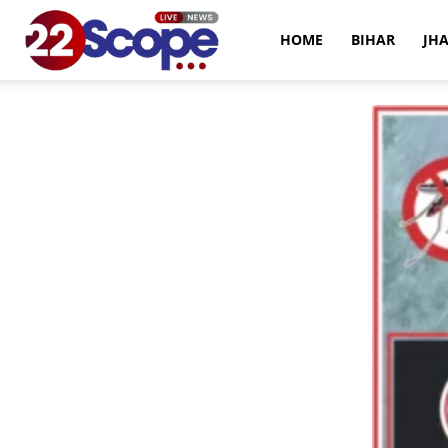
22Scope
HOME
BIHAR
JH
News