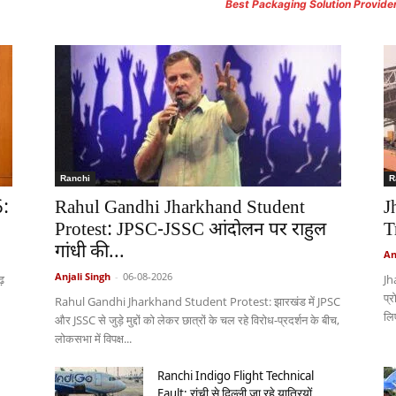
Best Packaging Solution Provide
Ranchi
R
6:
Rahul Gandhi Jharkhand Student
J
Protest: JPSC-JSSC आंदोलन पर राहुल
T
गांधी की...
An
Anjali Singh
-
06-08-2026
़
Jh
प्
Rahul Gandhi Jharkhand Student Protest: झारखंड में JPSC
लिए
और JSSC से जुड़े मुद्दों को लेकर छात्रों के चल रहे विरोध-प्रदर्शन के बीच,
लोकसभा में विपक्ष...
Ranchi Indigo Flight Technical
Fault: रांची से दिल्ली जा रहे यात्रियों...