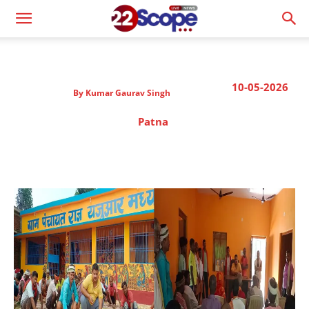
10-05-2026
By
Kumar Gaurav Singh
Patna