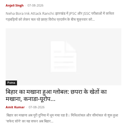
Anjali Singh
-
07-08-2026
Neha Bora Ink Attack Ranchi: झारखंड में JPSC और JSSC परीक्षाओं में कथित
गड़बड़ियों को लेकर चल रहे छात्र विरोध प्रदर्शन के बीच शुक्रवार को...
Patna
बिहार का मखाना हुआ ग्लोबल: छपरा के खेतों का
मखाना, कनाडा-यूरोप...
Amit Kumar
-
07-08-2026
बिहार का मखाना अब पूरी दुनिया में धूम मचा रहा है। मिथिलांचल और सीमांचल से शुरू हुआ
'सफेद सोने' का यह सफर अब बिहार...