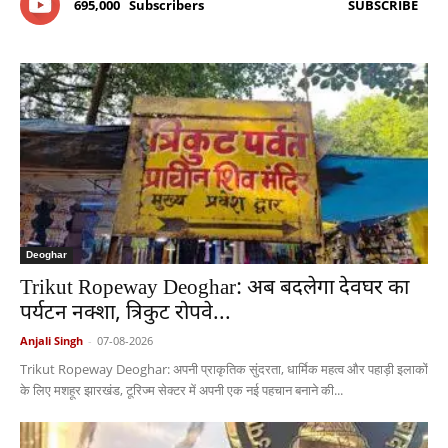
695,000
Subscribers
SUBSCRIBE
Deoghar
Trikut Ropeway Deoghar: अब बदलेगा देवघर का
पर्यटन नक्शा, त्रिकुट रोपवे...
Anjali Singh
-
07-08-2026
Trikut Ropeway Deoghar: अपनी प्राकृतिक सुंदरता, धार्मिक महत्व और पहाड़ी इलाकों
के लिए मशहूर झारखंड, टूरिज्म सेक्टर में अपनी एक नई पहचान बनाने की...