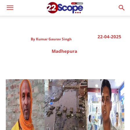
22-04-2025
By
Kumar Gaurav Singh
Madhepura