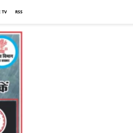
E TV
RSS