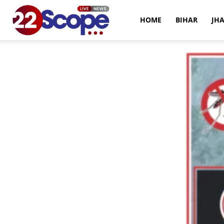
22Scope
HOME
BIHAR
JH
News