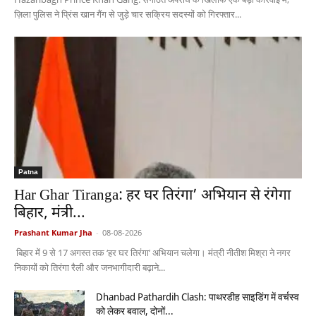
ज़िला पुलिस ने प्रिंस खान गैंग से जुड़े चार सक्रिय सदस्यों को गिरफ्तार...
Patna
Har Ghar Tiranga: हर घर तिरंगा’ अभियान से रंगेगा
बिहार, मंत्री...
Prashant Kumar Jha
-
08-08-2026
बिहार में 9 से 17 अगस्त तक ‘हर घर तिरंगा’ अभियान चलेगा। मंत्री नीतीश मिश्रा ने नगर
निकायों को तिरंगा रैली और जनभागीदारी बढ़ाने...
Dhanbad Pathardih Clash: पाथरडीह साइडिंग में वर्चस्व
को लेकर बवाल, दोनों...