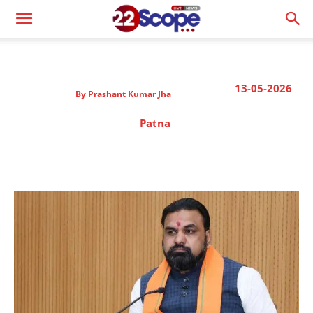
13-05-2026
By
Prashant Kumar Jha
Patna