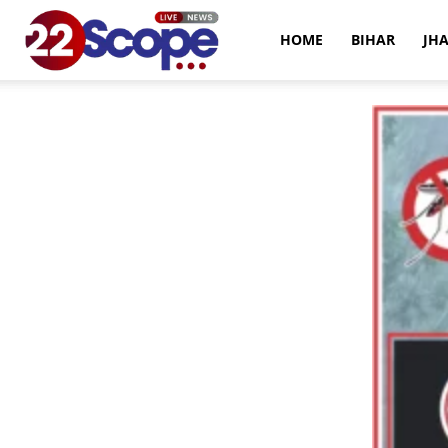
22Scope
HOME
BIHAR
JH
News