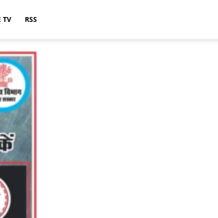
E TV
RSS