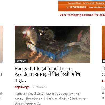
Best Packaging Solution Provide
Ramgarh
R
Ramgarh Illegal Sand Tractor
J
ा
Accident: रामगढ़ में फिर दिखी अवैध
C
बालू...
An
Anjali Singh
-
06-08-2026
Jh
से
हे
Ramgarh Illegal Sand Tractor Accident: गुरुवार शाम
सर
ं
अरगड्डा पुलिस स्टेशन इलाके में अवैध रूप से खोदी गई रेत से लदा एक
ट्रैक्टर दुर्घटनाग्रस्त हो...