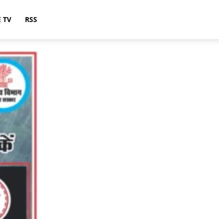
E TV
RSS