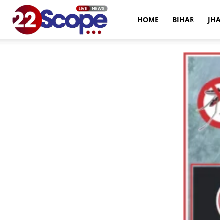
22Scope
HOME
BIHAR
JH
News