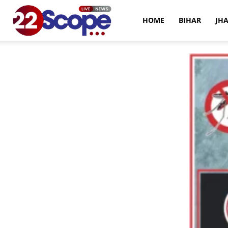
22Scope
HOME
BIHAR
JH
News