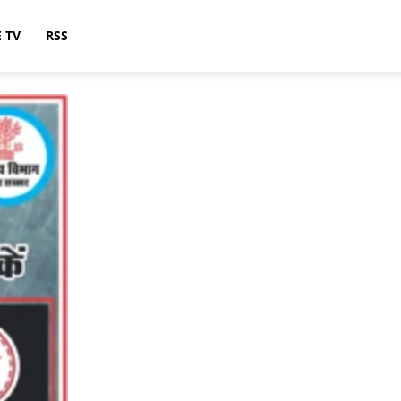
E TV
RSS