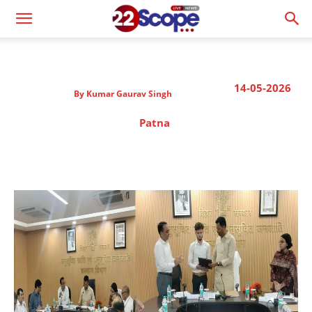
14-05-2026
By
Kumar Gaurav Singh
Patna