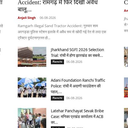
ा
Accident: रामगढ़ में फिर दिखी अवैध
C
बालू...
An
Anjali Singh
-
06-08-2026
Jh
से
हे
Ramgarh Illegal Sand Tractor Accident: गुरुवार शाम
सर
ं
अरगड्डा पुलिस स्टेशन इलाके में अवैध रूप से खोदी गई रेत से लदा एक
ट्रैक्टर दुर्घटनाग्रस्त हो...
t
Jharkhand SGFI 2026 Selection
Trial: रांची में होगा झारखंड का सबसे...
06-08-2026
Ranchi
Adani Foundation Ranchi Traffic
Police: रांची में अदाणी फाउंडेशन की
पहल,...
06-08-2026
Ranchi
:
Latehar Panchayat Sevak Bribe
Case: मनिका प्रखंड कार्यालय में ACB
का...