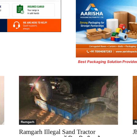
Best Packaging Solution Provide
Ramgarh
R
Ramgarh Illegal Sand Tractor
J