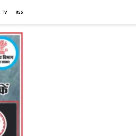
E TV
RSS