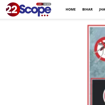
22Scope
HOME
BIHAR
JH
News