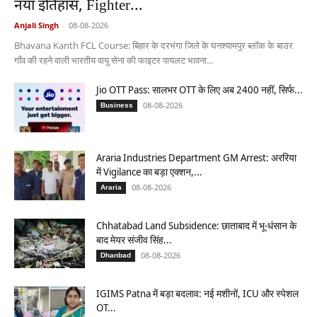
नया इतिहास, Fighter...
Anjali Singh
-
08-08-2026
Bhavana Kanth FCL Course: बिहार के दरभंगा जिले के घनश्यामपुर ब्लॉक के बाउर
गाँव की रहने वाली भारतीय वायु सेना की फाइटर पायलट भावना...
Jio OTT Pass: सालभर OTT के लिए अब 2400 नहीं, सिर्फ...
08-08-2026
Business
Araria Industries Department GM Arrest: अररिया
में Vigilance का बड़ा एक्शन,...
08-08-2026
Araria
Chhatabad Land Subsidence: छाताबाद में भू-धंसान के
बाद मेयर संजीव सिंह...
08-08-2026
Dhanbad
IGIMS Patna में बड़ा बदलाव: नई मशीनों, ICU और स्पेशल
OT...