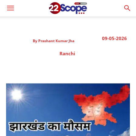
09-05-2026
By
Prashant Kumar Jha
Ranchi