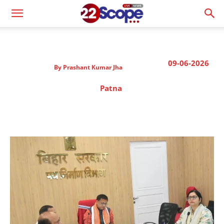
09-06-2026
By
Prashant Kumar Jha
Patna