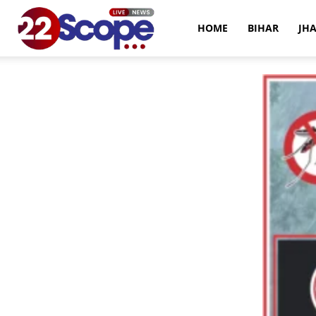
22Scope
HOME
BIHAR
JH
News