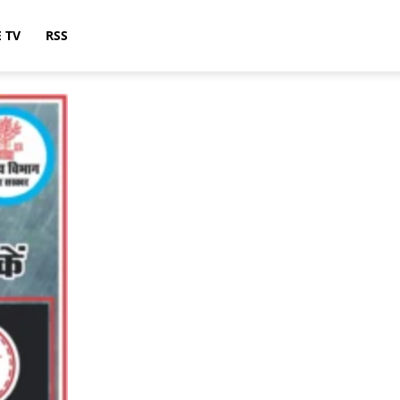
E TV
RSS