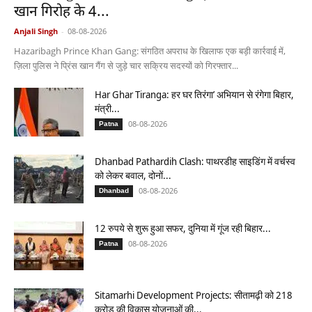
खान गिरोह के 4...
Anjali Singh
-
08-08-2026
Hazaribagh Prince Khan Gang: संगठित अपराध के खिलाफ एक बड़ी कार्रवाई में,
ज़िला पुलिस ने प्रिंस खान गैंग से जुड़े चार सक्रिय सदस्यों को गिरफ्तार...
Har Ghar Tiranga: हर घर तिरंगा’ अभियान से रंगेगा बिहार,
मंत्री...
08-08-2026
Patna
Dhanbad Pathardih Clash: पाथरडीह साइडिंग में वर्चस्व
को लेकर बवाल, दोनों...
08-08-2026
Dhanbad
12 रुपये से शुरू हुआ सफर, दुनिया में गूंज रही बिहार...
08-08-2026
Patna
Sitamarhi Development Projects: सीतामढ़ी को 218
करोड़ की विकास योजनाओं की...