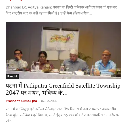
Dhanbad DC Aditya Ranjan: धनबाद के डिप्टी कमिश्नर आदित्य रंजन को एक बार
फिर राष्ट्रीय स्तर पर बड़ी पहचान मिली है। उन्हें 'फेम इंडिया-एशिया...
Ranchi
पटना में Patliputra Greenfield Satellite Township
2047 पर मंथन, भविष्य के...
Prashant Kumar Jha
-
07-08-2026
पटना में पाटलिपुत्र ग्रीनफील्ड सैटेलाइट टाउनशिप विकास योजना 2047 पर उच्चस्तरीय
बैठक हुई। समेकित शहरी विकास, स्मार्ट इंफ्रास्ट्रक्चर और रोजगार आधारित टाउनशिप पर
जोर...