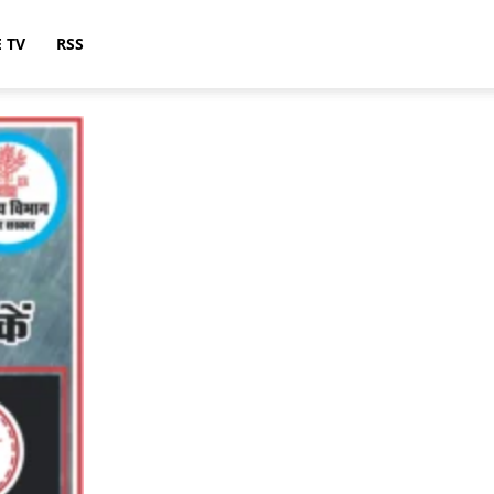
E TV
RSS