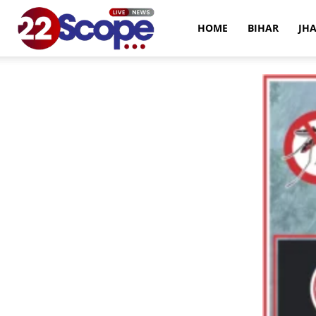
22Scope
HOME
BIHAR
JH
News