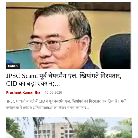
Ranchi
JPSC Scam: पूर्व चेयरमैन एल. खियांगते गिरफ्तार,
CID का बड़ा एक्शन;...
Prashant Kumar Jha
-
10-08-2026
JPSC धांधली मामले में CID ने पूर्व चेयरमैन एल. खियांगते को गिरफ्तार कर लिया है। भर्ती
प्रक्रिया में कथित अनियमितताओं को लेकर उनसे लगातार...