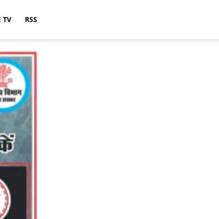
E TV
RSS