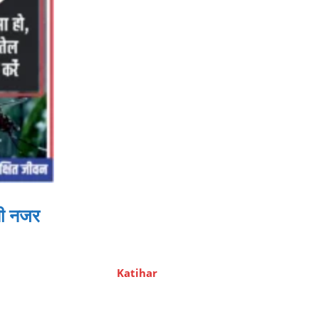
ैनी नजर
Katihar