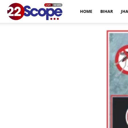
22Scope
HOME
BIHAR
JH
News